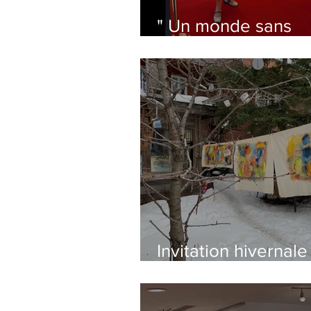
" Un monde sans
frontière" s'expose
jusqu'au 30 sept
Invitation hivernale
se réchauffer le co