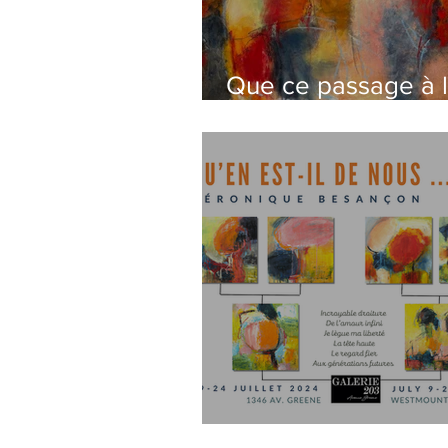
Que ce passage à 
nouvelle année no
conduise sur un ch
de paix
Qu'en est-il de nous