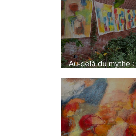
Au-delà du mythe :
Cendrillon et Le Pet
Chaperon Rouge
s'invitent au jardin 
exposition