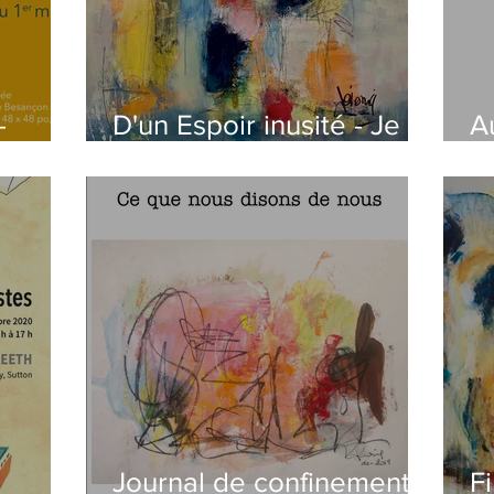
-
D'un Espoir inusité - Je
A
ons
salue le passage 2020-
2
2021
Journal de confinement -
F