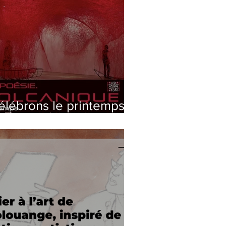
élébrons le printemps
n 2 temps