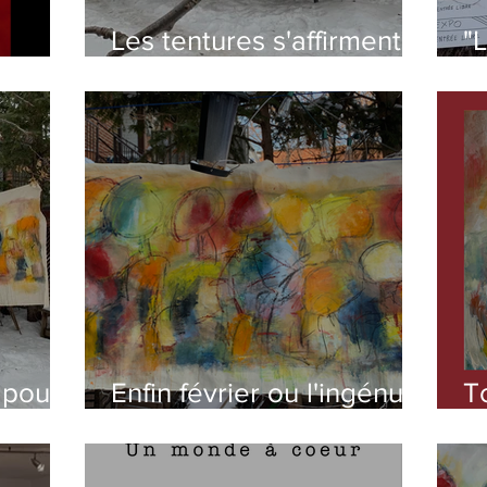
Les tentures s'affirment
"L
en tableaux
s
fo
 pour
Enfin février ou l'ingénue
T
eur
flexibilité !
2