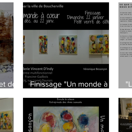
rencontre
et de
Finissage "Un monde à
"
coeur"
un