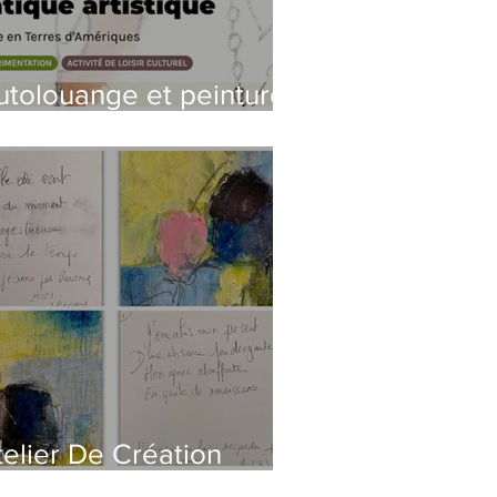
utolouange et peinture
ux journées de la
ulture
telier De Création
icturale