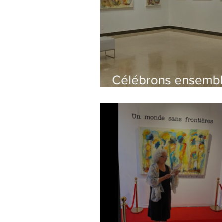
Célébrons ensembl
monde à coeur"