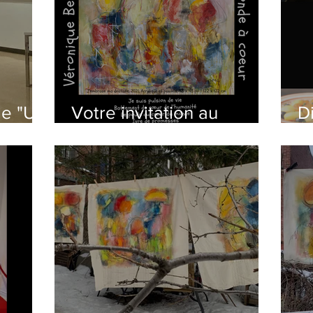
e "Un
Votre invitation au
D
Vernissage "Un monde à
s
coeur" et plus