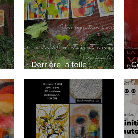
Derrière la toile :
C
it
Pourquoi j'expose ma
e
nouvelle série sur une
en
corde à linge cet été