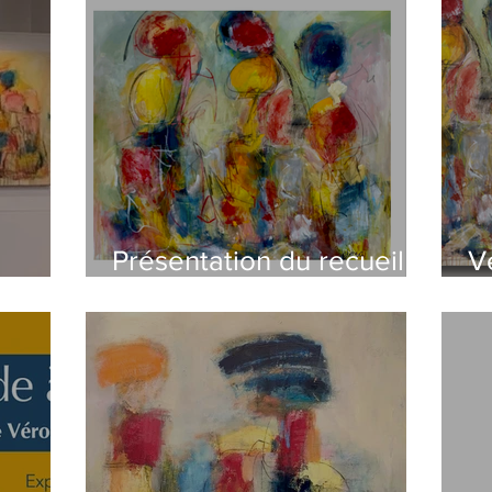
Présentation du recueil
V
opains!
"Un monde à coeur"
6