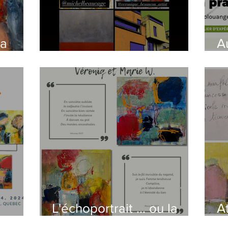
la
A
us
Rencontrez les artistes
a
emin
c
L'échoportrait ... ou la
A
...
présence d'une
P