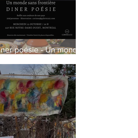
iner poésie - Un monde
ans frontière