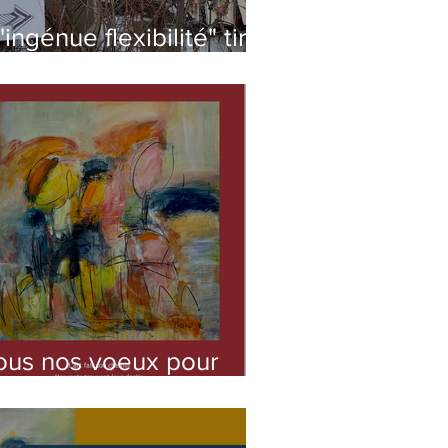
'ingénue flexibilité" tire
a révérence pour cette
is
ous nos voeux pour
022