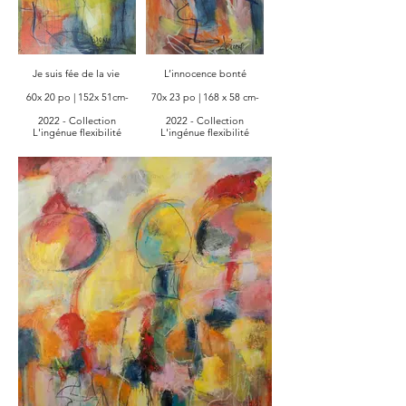
Je suis fée de la vie
L’innocence bonté
60x 20 po | 152x 51cm-
70x 23 po | 168 x 58 cm-
2022 - Collection
2022 - Collection
L'ingénue flexibilité
L'ingénue flexibilité
Acrylique et pastels sur
Acrylique et pastels sur
toile coton| Acrylic and
toile coton| Acrylic and
pastel on coton canvas
pastel on coton canvas