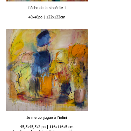
L'écho de la sincérité 1
48x48po | 122x122cm
Je me conjugue à l'infini
45,5x45,5x2 po | 116x116x5 cm