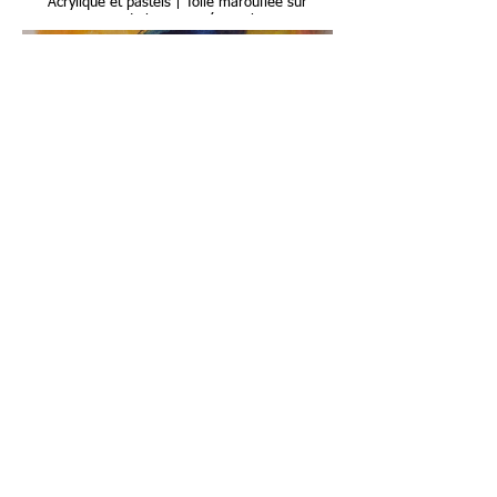
Acrylique et pastels | Toile marouflée sur
panneau de bois monté sur chassis
Ma force de vivre
58x42x2 po | 148x107x5 cm
Acrylique et pastels | Toile marouflée sur
panneau de bois monté sur chassis