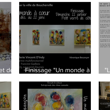
rencontre
et de
Finissage "Un monde à
"
coeur"
un