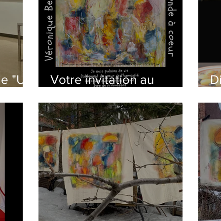
e "Un
Votre invitation au
D
Vernissage "Un monde à
s
coeur" et plus