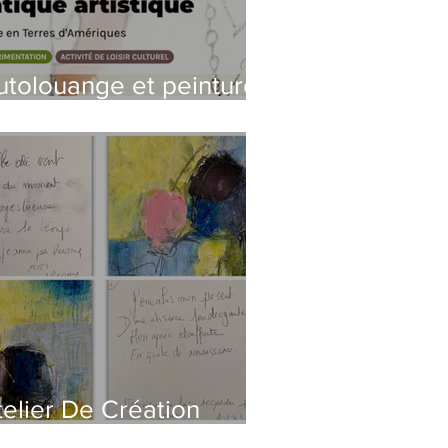
utolouange et peinture
ux journées de la
ulture
telier De Création
icturale