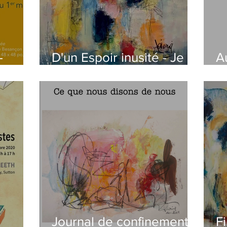
-
D'un Espoir inusité - Je
A
ons
salue le passage 2020-
2
2021
Journal de confinement -
F