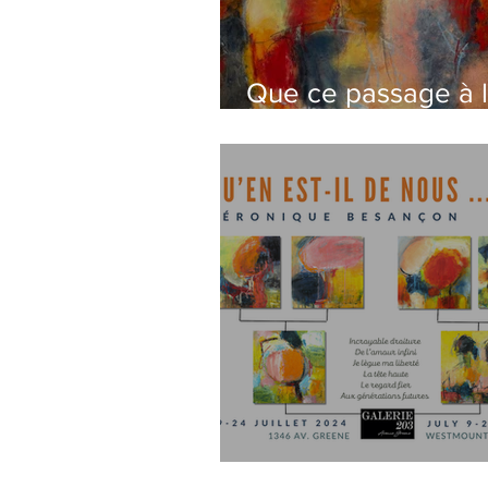
Que ce passage à 
nouvelle année no
conduise sur un ch
de paix
Qu'en est-il de nous