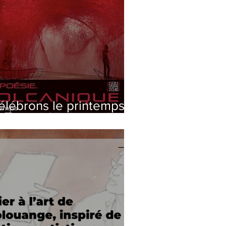
élébrons le printemps
n 2 temps