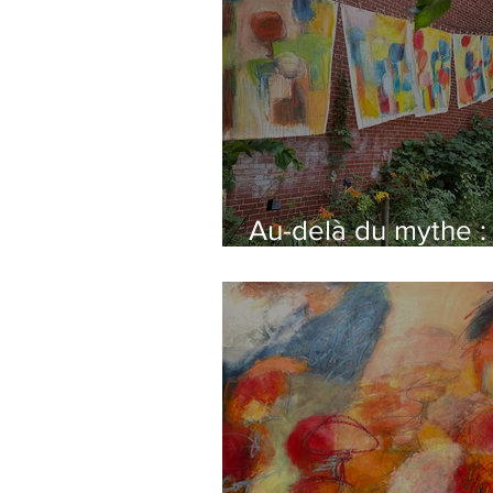
Au-delà du mythe :
Cendrillon et Le Pet
Chaperon Rouge
s'invitent au jardin 
exposition