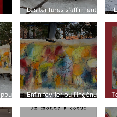
Les tentures s'affirment
"L
en tableaux
s
fo
 pour
Enfin février ou l'ingénue
T
eur
flexibilité !
2