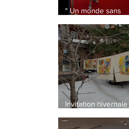
" Un monde sans
frontière" s'expose
jusqu'au 30 sept
Invitation hivernale
se réchauffer le co