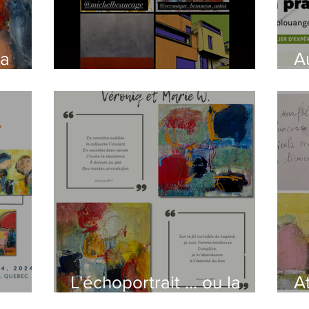
la
A
us
Rencontrez les artistes
a
emin
c
L'échoportrait ... ou la
A
...
présence d'une
P