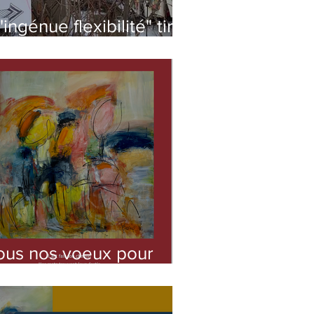
'ingénue flexibilité" tire
a révérence pour cette
is
ous nos voeux pour
022