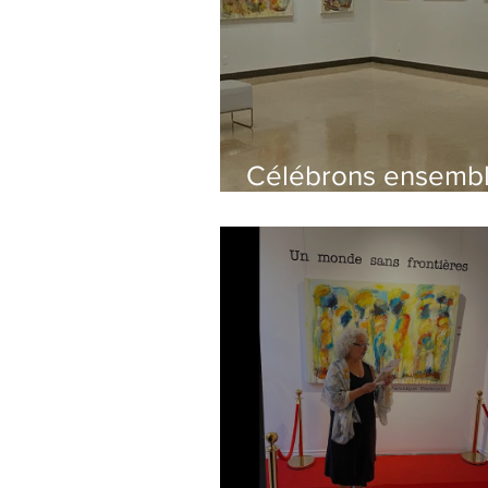
Célébrons ensembl
monde à coeur"