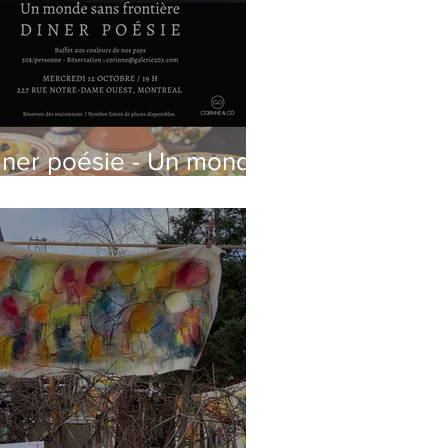
iner poésie - Un monde
ans frontière