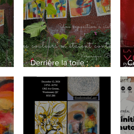
Derrière la toile :
C
it
Pourquoi j'expose ma
e
nouvelle série sur une
en
corde à linge cet été