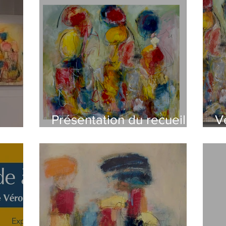
Présentation du recueil
V
opains!
"Un monde à coeur"
6