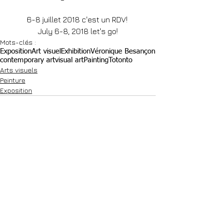
6-8 juillet 2018 c'est un RDV! 
July 6-8, 2018 let's go!
Mots-clés :
Exposition
Art visuel
Exhibition
Véronique Besançon
contemporary art
visual art
Painting
Totonto
Arts visuels
Peinture
Exposition
Commentaires
Rédigez un commentaire...