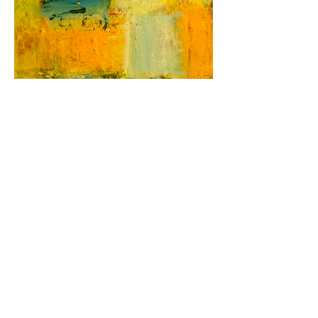
Femme aux mille visages
2018 - Acrylique et pastels
16x12po | 41x31cm