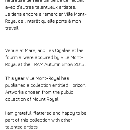
heureuse de faire partie de ce recueil 
avec d'autres talentueux artistes.
Je tiens encore à remercier Ville Mont-
Royal de l'intérêt qu'elle porte à mon 
travail.
Venus et Mars, and Les Cigales et les 
fourmis  were acquired by Ville Mont-
Royal at the TRAM Autumn Show 2015 .
This year Ville Mont-Royal has 
published a collection entitled Horizon, 
Artworks chosen from the public 
collection of Mount Royal.
I am grateful, flattered and happy to be 
part of this collection with other 
talented artists.