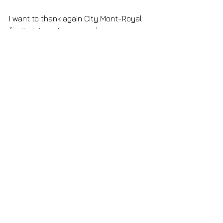
I want to thank again City Mont-Royal 
for its interest in my work.
Commentaires
Rédigez un commentaire...