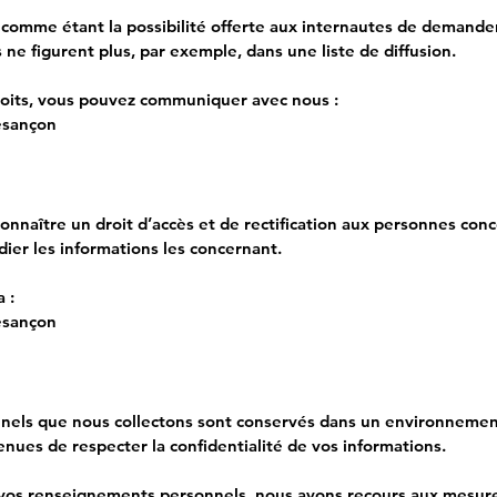
d comme étant la possibilité offerte aux internautes de demande
e figurent plus, par exemple, dans une liste de diffusion.
roits, vous pouvez communiquer avec nous :
esançon
nnaître un droit d’accès et de rectification aux personnes con
adier les informations les concernant.
 :
esançon
els que nous collectons sont conservés dans un environnemen
enues de respecter la confidentialité de vos informations.
e vos renseignements personnels, nous avons recours aux mesure