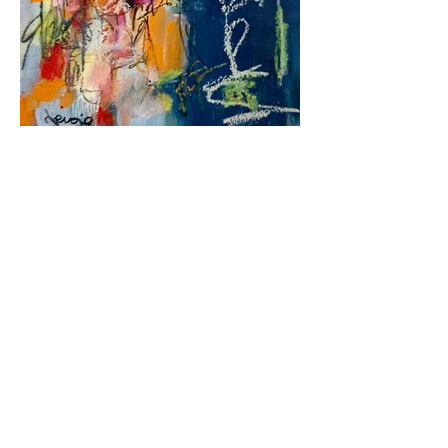
Celestial Guardian 2020 - Acrylic and pastels
on wood 30x30 cm / 12x12in