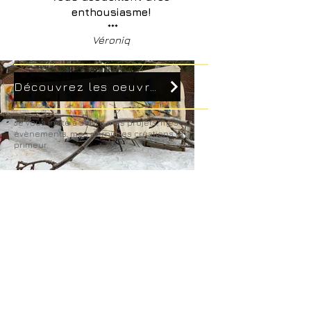
enthousiasme!
***
Véroniq
Découvrez les oeuvres disponibles - Section Les Collections
Je vous invite à suivre mes projets, mes
évènements, mes dernières créations en
primeur.
Inscrivez-vous à mon infolettre
>