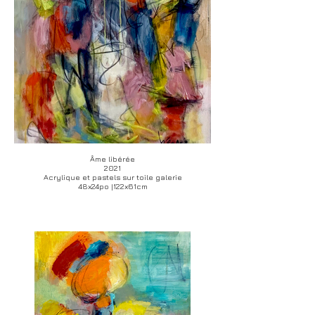
Âme libérée
2021
Acrylique et pastels sur toile galerie
48x24po |122x61cm