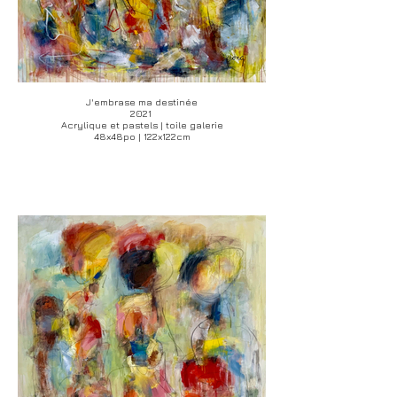
J'embrase ma destinée
2021
Acrylique et pastels | toile galerie
48x48po | 122x122cm