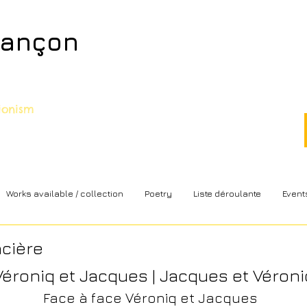
sançon
sionism
Works available / collection
Poetry
Liste déroulante
Event
ncière
Véroniq et Jacques | Jacques et Véroni
Face à face Véroniq et Jacques