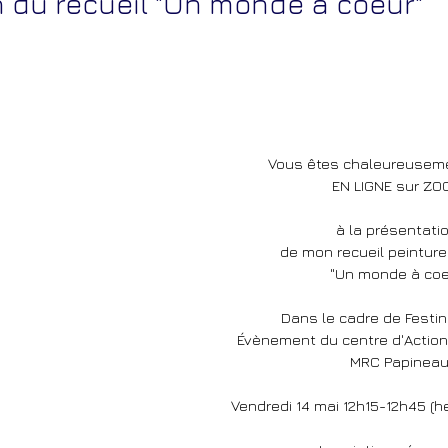
n du recueil "Un monde à coeur"
Vous êtes chaleureusemen
EN LIGNE sur ZO
à la présentatio
de mon recueil peintu
"Un monde à coe
Dans le cadre de Festin 
Évènement du centre d'Action 
MRC Papinea
Vendredi 14 mai 12h15-12h45 (h