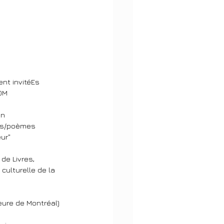
t invitéEs 
OM 
n 
res/poèmes
ur"
de Livres,
culturelle de la 
u
eure de Montréal)