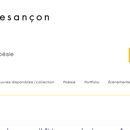
esançon​
oésie
uvres disponibles / collection
Poésie
Portfolio
Évènement