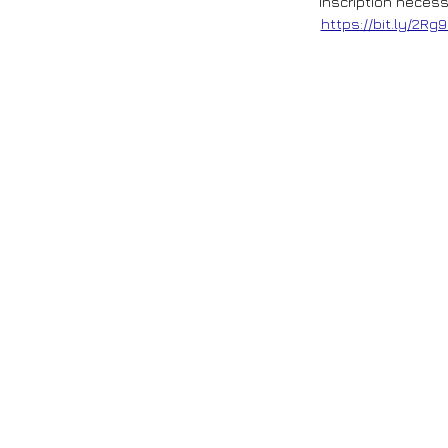
Inscription nécess
https://bit.ly/2Rg