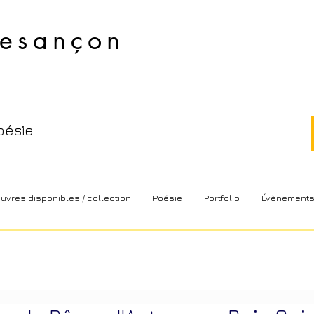
esançon​
oésie
uvres disponibles / collection
Poésie
Portfolio
Évènement