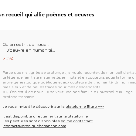
un recueil qui allie poèmes et oeuvres
Qu'en est-il de nous...
... J'oeuvre en humanité...
2024
Parce que ma lignée se prolonge , j'ai voulu raconter, de mon oeil d'artist
la légende familiale maternelle, en mots et en couleurs, sous la forme d
arbre généalogique poétique et aux couleurs de l'humanité. Un homma
mes aïeux et de belles traces pour mes descendants.
« Qu'en est-il de nous ...» se veut une ode familiale universelle au legs
profond transmis.
Je vous invite à le découvrir sur la
plateforme Blurb »»»
Il est disponible directement sur la plateforme.
Les peintures sont disponibles
en me contactant
:
contact@veroniquebesancon.com
.