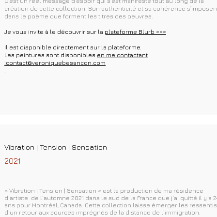
C’est un réel message d’espoir qui s’est manifesté tout au long de la
création de cette collection. Son authenticité et sa cohérence s’imposen
dans le poème que forment les titres des oeuvres.
Je vous invite à le découvrir sur la
plateforme Blurb »»»
Il est disponible directement sur la plateforme.
Les peintures sont disponibles
en me contactant
:
contact@veroniquebesancon.com
.
Vibration | Tension | Sensation
2021
« Vibration ¡ Tension | Sensation » est la production de ma résidence
d'artiste de l'automne 2021 dans le sud de la France que j'ai quitté il y a 2
ans pour Montréal, Canada. Cette collection laisse émerger les ressentis
d'un retour aux sources imprégnés de la distance de l'immigration.