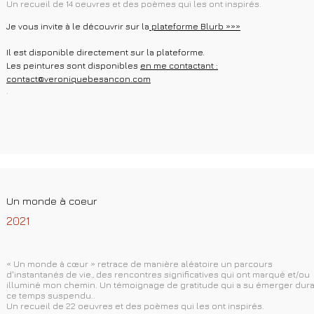
Un recueil de 14 oeuvres et des poèmes qui les ont inspirés.
Je vous invite à le découvrir sur la
plateforme Blurb »»»
Il est disponible directement sur la plateforme.
Les peintures sont disponibles
en me contactant :
contact@veroniquebesancon.com
.
Un monde à coeur
2021
« Un monde à cœur » retrace de manière aléatoire un parcours
d'instantanés de vie., des rencontres significatives qui ont marqué et/ou
illuminé mon chemin. Un témoignage de gratitude qui a su émerger dur
ce temps suspendu..
Un recueil de 22 oeuvres et des poèmes qui les ont inspirés.