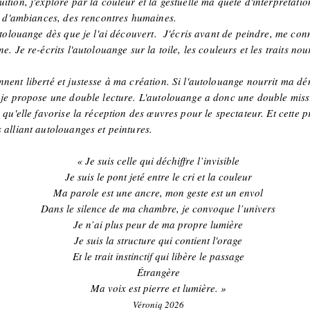
ition, j'explore par la couleur et la gestuelle ma quête d'interprétat
es d'ambiances, des rencontres humaines.
utolouange dès que je l'ai découvert. J'écris avant de peindre, me conne
. Je re-écrits l'autolouange sur la toile, les couleurs et les traits nou
nent liberté et justesse à ma création. Si l'autolouange nourrit ma dé
i je propose une double lecture. L'autolouange a donc une double miss
 qu'elle favorise la réception des œuvres pour le spectateur. Et cette 
 alliant autolouanges et peintures.
« Je suis celle qui déchiffre l’invisible
Je suis le pont jeté entre le cri et la couleur
Ma parole est une ancre, mon geste est un envol
Dans le silence de ma chambre, je convoque l’univers
Je n’ai plus peur de ma propre lumière
Je suis la structure qui contient l'orage
Et le trait instinctif qui libère le passage
Étrangère
Ma voix est pierre et lumière. »
Véroniq 2026