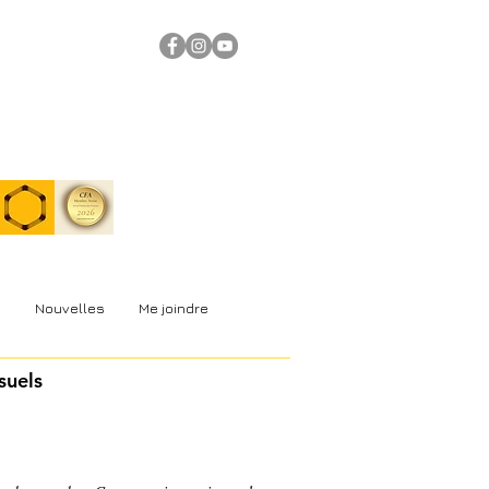
s
Nouvelles
Me joindre
suels