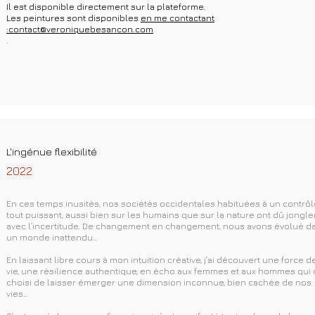
Il est disponible directement sur la plateforme.
Les peintures sont disponibles
en me contactant
:
contact@veroniquebesancon.com
.
L'ingénue flexibilité
2022
En ces temps inusités, nos sociétés occidentales habituées à un contrôl
tout puissant, aussi bien sur les humains que sur la nature ont dû jongle
avec l’incertitude. De changement en changement, nous avons évolué d
un monde inattendu…
En laissant libre cours à mon intuition créative, j’ai découvert une force d
vie, une résilience authentique, en écho aux femmes et aux hommes qui 
choisi de laisser émerger une dimension inconnue, bien cachée de nos
vies…