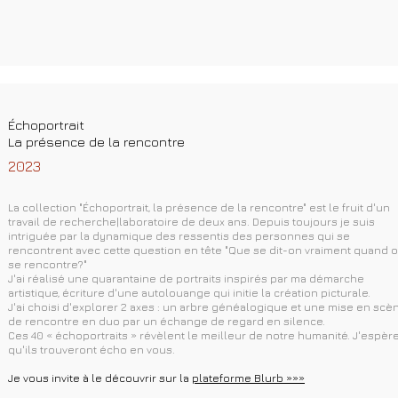
Échoportrait
La présence de la rencontre
2023
La collection "Échoportrait, la présence de la rencontre" est le fruit d'un
travail de recherche|laboratoire de deux ans. Depuis toujours je suis
intriguée par la dynamique des ressentis des personnes qui se
rencontrent avec cette question en tête "Que se dit-on vraiment quand 
se rencontre?"
J'ai réalisé une quarantaine de portraits inspirés par ma démarche
artistique, écriture d'une autolouange qui initie la création picturale.
J'ai choisi d'explorer 2 axes : un arbre généalogique et une mise en scè
de rencontre en duo par un échange de regard en silence.
Ces 40 « échoportraits » révèlent le meilleur de notre humanité. J'espèr
qu'ils trouveront écho en vous.
Je vous invite à le découvrir sur la
plateforme Blurb »»»