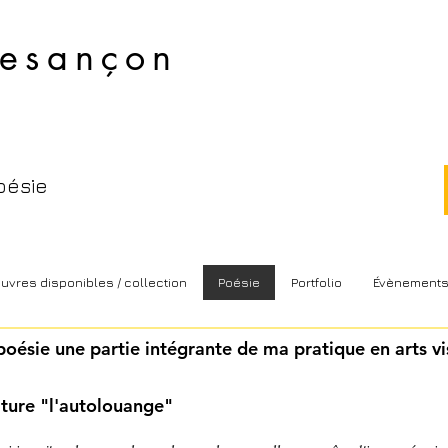
esançon​
oésie
uvres disponibles / collection
Poésie
Portfolio
Évènement
oésie une partie intégrante de ma pratique en arts vi
iture "l'autolouange"