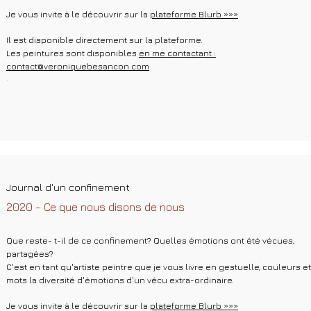
Je vous invite à le découvrir sur la
plateforme Blurb »»»
Il est disponible directement sur la plateforme.
Les peintures sont disponibles
en me contactant :
contact@veroniquebesancon.com
.
Journal d'un confinement
2020 - Ce que nous disons de nous
Que reste- t-il de ce confinement? Quelles émotions ont été vécues,
partagées?
C'est en tant qu'artiste peintre que je vous livre en gestuelle, couleurs et
mots la diversité d'émotions d'un vécu extra-ordinaire.
Je vous invite à le découvrir sur la
plateforme Blurb »»»