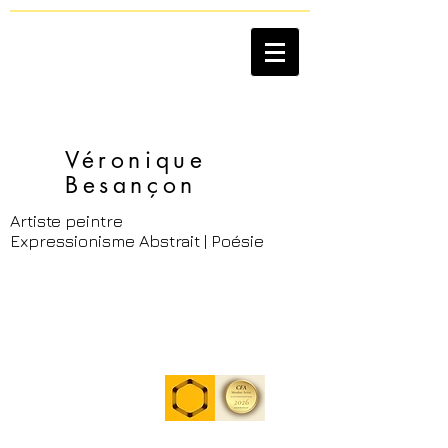
Véronique
Besançon​
Artiste peintre
Expressionisme Abstrait | Poésie